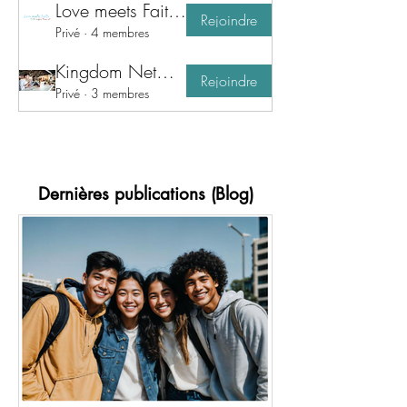
Love meets Faith, Truth make them sit
Rejoindre
Privé
·
4 membres
Kingdom Network for Business & Workplace
Rejoindre
Privé
·
3 membres
Dernières publications (Blog)