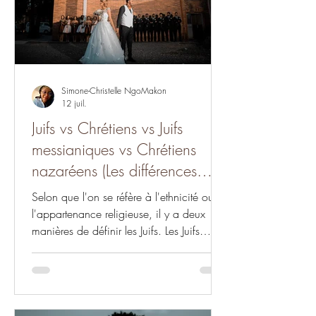
Simone-Christelle NgoMakon
12 juil.
Juifs vs Chrétiens vs Juifs
messianiques vs Chrétiens
nazaréens (Les différences
#17)
Selon que l'on se réfère à l'ethnicité ou à
l'appartenance religieuse, il y a deux
manières de définir les Juifs. Les Juifs
messianiques sont des chrétiens. Pour les
chrétiens nazaréens, l'expression « juifs
messianiques » est source de confusion et
non représentative de ceux qui ne sont
pas descendants des Judéens (ceux qui