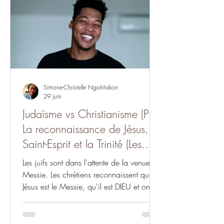
descendent des dix autres tribus ou qui
ne descendent d'aucune tribu d'Israël). Ils
préfèrent s'appeler « nazaréens » ou «
chrétiens nazaréens »
Simone-Christelle NgoMakon
29 juin
Judaïsme vs Christianisme (P3):
La reconnaissance de Jésus, le
Saint-Esprit et la Trinité (Les
différences #16)
Les juifs sont dans l'attente de la venue du
Messie. Les chrétiens reconnaissent que
Jésus est le Messie, qu'il est DIEU et ont
une interprétation différente de la
prophétie. Tout comme ils ne
reconnaissent pas que Jésus est le Messie