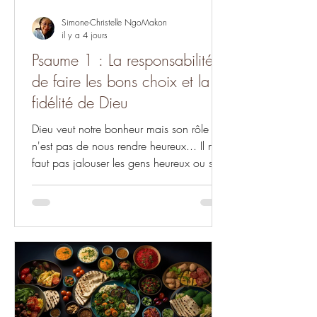
Simone-Christelle NgoMakon
il y a 4 jours
Psaume 1 : La responsabilité
de faire les bons choix et la
fidélité de Dieu
Dieu veut notre bonheur mais son rôle
n'est pas de nous rendre heureux... Il ne
faut pas jalouser les gens heureux ou se
décourager face au malheur mais,
interroger Dieu, tirer des leçons, faire des
bons choix et persévérer dans les bons
choix. Il y a des choses, des événements
et des circonstances qui ne dépendent
pas de nous. Pour ce qui est de notre
ressort, faisons des choix.