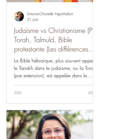
Simone-Christelle NgoMakon
21 juin
Judaïsme vs Christianisme (P2):
Torah, Talmuld, Bible
protestante (Les différences
#15)
La Bible hébraïque, plus souvent appelée
le Tanakh dans le judaïsme, ou la Torah
(par extension), est appelée dans le
christianisme l'Ancien Testament. Le
Talmud est un ensemble de commentaires
de la Torah rédigés par plusieurs
enseignants de différents courants du
judaïsme entre le IIIe et le VIe siècle, afin
de partager et préserver des explications,
interprétations et applications,
consensuelles, personnelles, historiques,