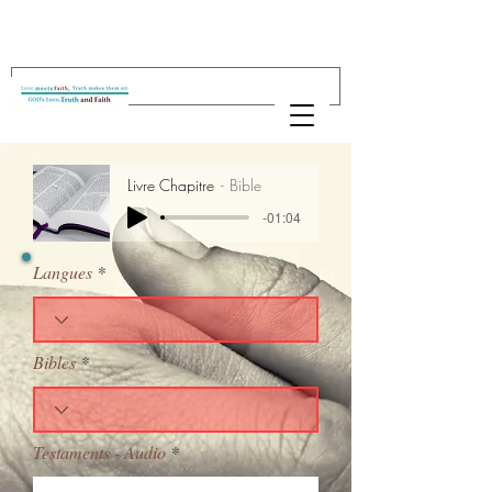
Livre Chapitre
Bible
-01:04
Langues
Bibles
Testaments - Audio