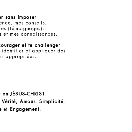
er sans imposer
ence, mes conseils,
res (témoignages),
s et mes connaissances.
ncourager et te challenger
.
 identifier et appliquer des
ns appropriées.
t en JÉSUS-CHRIST
:
Vérité, Amour
,
Simplicité
,
e
et
Engagement
.