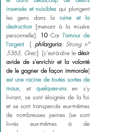
insensés et nuisibles
 qui plongent 
les gens dans la 
ruine et la 
destruction 
[menant à la misère 
personnelle]. 
10
 Car 
l'amour de 
l'argent
[
philarguria
, Strong n° 
5365, Grec
]
  [c'est-à-dire le 
désir 
avide de s'enrichir et la volonté 
de le gagner de façon immorale
] 
est une racine de toutes sortes de 
maux
, et 
quelques-uns
 en s'y 
livrant, se sont éloignés de la foi 
et se sont transpercés eux-mêmes 
de nombreuses peines (se sont 
livrés eux-mêmes à de 