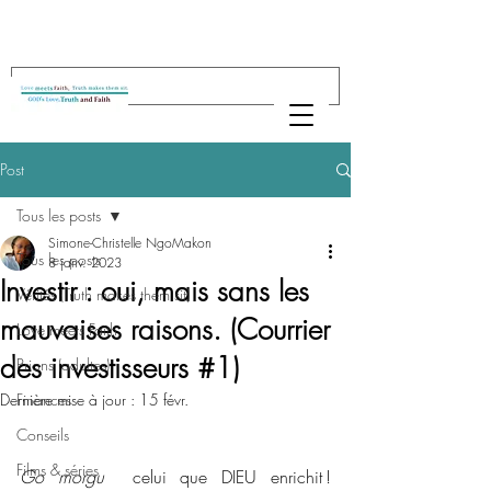
Post
Tous les posts
Simone-Christelle NgoMakon
Tous les posts
8 janv. 2023
Investir : oui, mais sans les
Vérités (Truth makes them sit)
mauvaises raisons. (Courrier
Love meets Faith
des investisseurs #1)
Prions (adultes)
Dernière mise à jour :
Finances
15 févr.
Conseils
Films & séries
Go morgu 
 celui que DIEU enrichit ! 