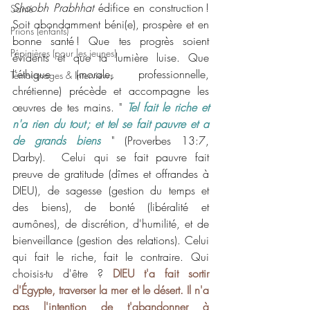
Shoobh Prabhhat
 édifice en construction ! 
Santé
Soit abondamment béni(e), prospère et en 
Prions (enfants)
bonne santé ! Que tes progrès soient 
Pépinières (pour les jeunes)
évidents et que ta lumière luise. Que 
l'éthique (morale, professionnelle, 
Témoignages & Interviews
chrétienne) précède et accompagne les 
œuvres de tes mains. 
" 
Tel fait le riche et 
n'a rien du tout ; et tel se fait pauvre et a 
de grands biens 
" (Proverbes 13:7, 
Darby).  Celui qui se fait pauvre fait 
preuve de gratitude (dîmes et offrandes à 
DIEU), de sagesse (gestion du temps et 
des biens), de bonté (libéralité et 
aumônes), de discrétion, d'humilité, et de 
bienveillance (gestion des relations). Celui 
qui fait le riche, fait le contraire. Qui 
choisis-tu d'être ? 
DIEU t'a fait sortir 
d'Égypte, traverser la mer et le désert. Il n'a 
pas l'intention de t'abandonner à 