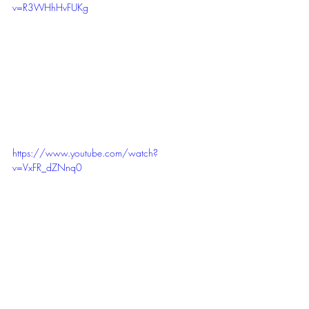
v=R3WHhHvFUKg
https://www.youtube.com/watch?
v=VxFR_dZNnq0