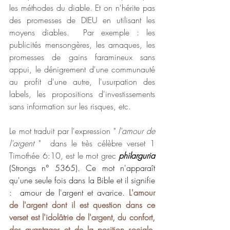
les méthodes du diable. Et on n'hérite pas 
des promesses de DIEU en utilisant les 
moyens diables.  Par exemple : les 
publicités mensongères, les arnaques, les 
promesses de gains faramineux sans 
appui, le dénigrement d'une communauté 
au profit d'une autre, l'usurpation des 
labels, les propositions d'investissements 
sans information sur les risques, etc. 
Le mot traduit par l'expression " 
l'amour de 
l'argent 
"  dans le très célèbre verset 1 
Timothée 6:10, est le mot grec 
philarguria
(Strongs n° 5365)
. 
Ce mot n'apparaît 
qu'une seule fois dans la Bible et il signifie 
:  amour de l'argent et avarice. 
L'amour 
de l'argent dont il est question dans ce 
verset est l'idolâtrie de l'argent, du confort, 
des avantages et de la position sociale
.