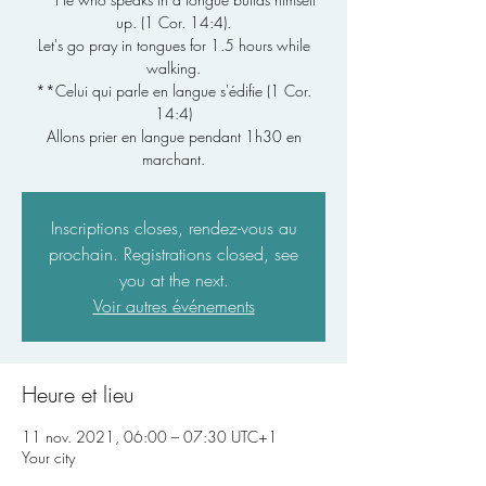
up. (1 Cor. 14:4).
Let's go pray in tongues for 1.5 hours while
walking.
**Celui qui parle en langue s'édifie (1 Cor.
14:4)
Allons prier en langue pendant 1h30 en
Inscriptions closes, rendez-vous au
prochain. Registrations closed, see
you at the next.
Voir autres événements
Heure et lieu
11 nov. 2021, 06:00 – 07:30 UTC+1
Your city