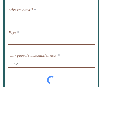
Adresse e-mail
Pays
Langues de communication
S'abonner
© 2020 Simone-Christelle (Simtelle)
NgoMakon