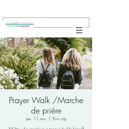
Prayer Walk /Marche
de prière
jeu. 11 nov.
  |  
Your city
** He who speaks in a tongue builds himself